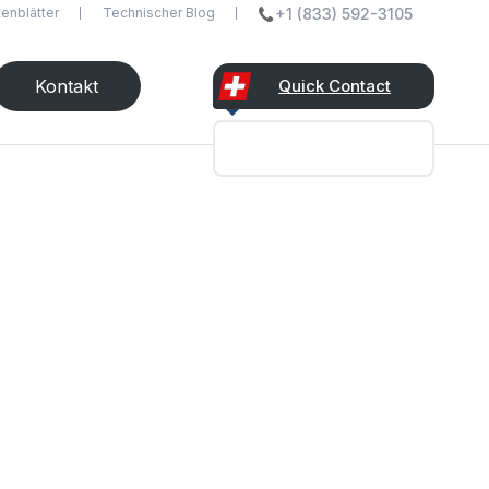
enblätter
Technischer Blog
+1 (833) 592-3105
Kontakt
Quick Contact
undefined