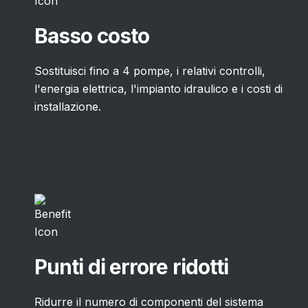
1/4"-28 UNF, Manifold
Marcatura:
Identificazione laser perm
Basso costo
Sostituisci fino a 4 pompe, i relativi controlli,
*I valori prestazionali sono limiti e non possono es
l'energia elettrica, l'impianto idraulico e i costi di
contemporaneamente. Per ulteriori informazioni 
installazione.
contattare il proprio tecnico commerciale.
Punti di errore ridotti
Ridurre il numero di componenti del sistema