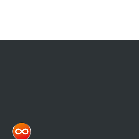
3 bar
na soluzione innovativa per sistemi
6 bar
pe con un’unica pompa di alta
18 bar
(50—2000 ml/min per channel)
Autoadescante
etico ha fino a 4 ingressi o
0.3 - 1000 cps
 punti con un’unica pompa. Ogni
uazioni degli altri canali, anche in
lizzo di un’unica pompa elimina
0-95°C
 non necessari. La dinamica della
0-80°C
 eliminando la variabilità tra pompe
0-95% senza condensa
ulticanale a una pompa a ingranaggi
ta la soluzione perfetta per molti
Acciaio inossidabile 316L
PEEK
EPDM, Silicone, FKM, Nitrile
NPT, 1/4"-NPT, G1/8, G1/4,