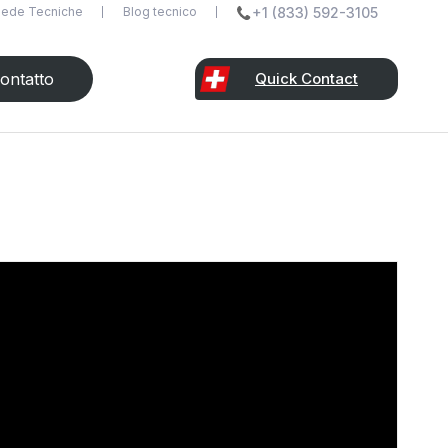
ede Tecniche
Blog tecnico
+1 (833) 592-3105
ontatto
Quick Contact