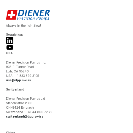
Always in the right flow!
Seguici su:
USA
Diener Precision Pumps Inc.
935 E. Turner Road
Lodi, CA 95240
USA : +1 833 592 3105
usa@dpp.swiss
Switzerland
Diener Precision Pumps Ltd
Stationsstrasse 66
CH-8424 Embrach
Switzerland : +41 44 866 72 72
switzerland@dpp.swiss
China