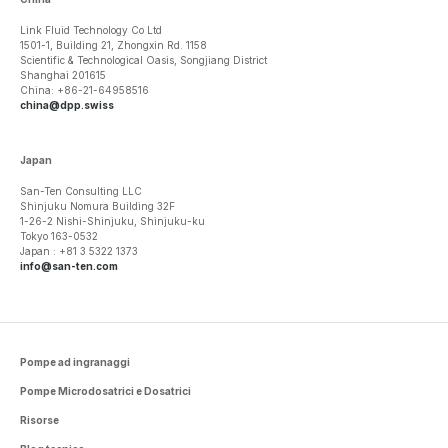
Link Fluid Technology Co Ltd
1501-1, Building 21, Zhongxin Rd. 1158
Scientific & Technological Oasis, Songjiang District
Shanghai 201615
China: +86-21-64958516
china@dpp.swiss
Japan
San-Ten Consulting LLC
Shinjuku Nomura Building 32F
1-26-2 Nishi-Shinjuku, Shinjuku-ku
Tokyo 163-0532
Japan : +81 3 5322 1373
info@san-ten.com
Pompe ad ingranaggi
Pompe Microdosatrici e Dosatrici
Risorse