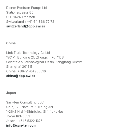
Diener Precision Pumps Ltd
Stationsstrasse 66
CH-8424 Embrach
Switzerland : +41 44 866 72 72
switzerland@dpp.swiss
China
Link Fluid Technology Co Ltd
1501-1, Building 21, Zhongxin Rd. 1158
Scientific & Technological Oasis, Songjiang District
Shanghai 201615
China: +86-21-64958516
china@dpp.swiss
Japan
San-Ten Consulting LLC
Shinjuku Nomura Building 32F
1-26-2 Nishi-Shinjuku, Shinjuku-ku
Tokyo 163-0532
Japan : +81 3 5322 1373
info@san-ten.com