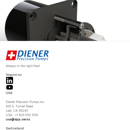
Always in the right flow!
Seguici su:
USA
Diener Precision Pumps Inc.
935 E. Turner Road
Lodi, CA 95240
USA : +1 833 592 3105
usa@dpp.swiss
Switzerland