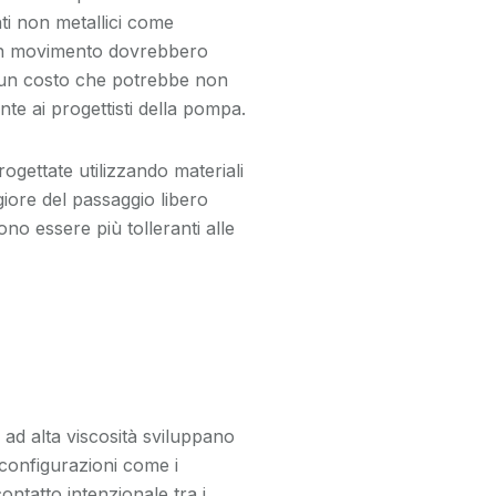
ti non metallici come
i in movimento dovrebbero
ta un costo che potrebbe non
e ai progettisti della pompa.
ogettate utilizzando materiali
iore del passaggio libero
 essere più tolleranti alle
i ad alta viscosità sviluppano
 configurazioni come i
ontatto intenzionale tra i