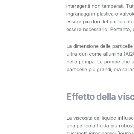
interagenti non temperati. Tu
ingranaggi in plastica o valv
essere più duri del particolat
essere necessario. Pertanto, 
La dimensione delle particelle
ultra-duri come allumina (Al
2
nella pompa. Le pompe che ut
particelle più grandi, ma sara
Effetto della vis
La viscosità del liquido influi
una pellicola fluida più robus
cuscinetti idrodinamici (journa