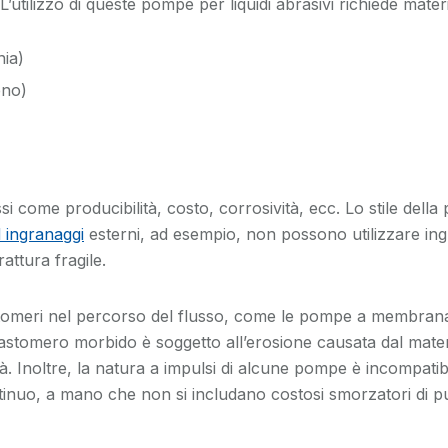
’utilizzo di queste pompe per liquidi abrasivi richiede mater
nia)
eno)
 come producibilità, costo, corrosività, ecc. Lo stile della
ingranaggi
esterni, ad esempio, non possono utilizzare in
rattura fragile.
stomeri nel percorso del flusso, come le pompe a membran
’elastomero morbido è soggetto all’erosione causata dal mate
ità. Inoltre, la natura a impulsi di alcune pompe è incompati
ntinuo, a mano che non si includano costosi smorzatori di p