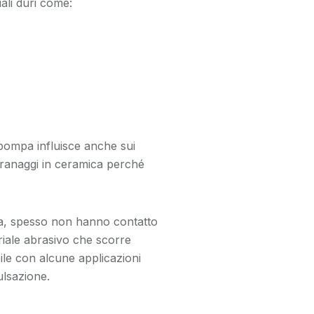
iali duri come:
 pompa influisce anche sui
granaggi in ceramica perché
a, spesso non hanno contatto
riale abrasivo che scorre
bile con alcune applicazioni
ulsazione.