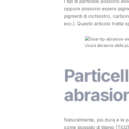
I tipi di particelle possono es
oppure possono essere pigment
pigmenti di inchiostro, carbon
ecc.). Questo articolo tratta s
Usura abrasiva della pu
Partice
abrasio
Naturalmente, più dura è la p
come biossido di titanio (TiO
2