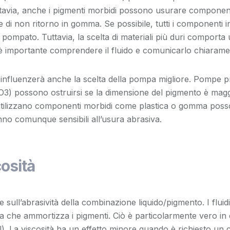
ttavia, anche i pigmenti morbidi possono usurare componen
ole di non ritorno in gomma. Se possibile, tutti i component
o pompato. Tuttavia, la scelta di materiali più duri compor
è importante comprendere il fluido e comunicarlo chiarament
 influenzerà anche la scelta della pompa migliore. Pompe pr
O
3
) possono ostruirsi se la dimensione del pigmento è magg
ilizzano componenti morbidi come plastica o gomma possono
nno comunque sensibili all’usura abrasiva.
cosità
sce sull’abrasività della combinazione liquido/pigmento. I fluid
ta che ammortizza i pigmenti. Ciò è particolarmente vero in
l). La viscosità ha un effetto minore quando è richiesto un c