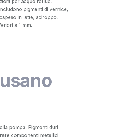
azioni per acque reflue,
includono pigmenti di vernice,
ospeso in latte, sciroppo,
feriori a 1 mm.
ausano
della pompa. Pigmenti duri
rare componenti metallici