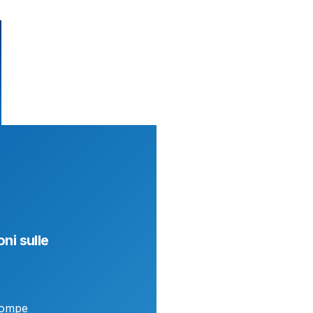
oni sulle
 pompe