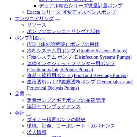
デュアル精密シリーズ微量計量ポンプ
Exacta シリーズ 可変ディスペンスポンプ
エンジニアリング
リソース
ポンプのエンジニアリングと試作
ポンプ用途
IVD（体外診断薬）ポンプの用途
冷却システム用ポンプ (Cooling Systems Pumps)
消毒システム ポンプ (Disinfection Systems Pumps)
連続インクジェットプリンター用ポンプ
(Continuous Inkjet Printer Pumps)
食品・飲料用ポンプ (Food and Beverage Pumps)
血液透析および腹膜透析ポンプ (Hemodialysis and
Peritoneal Dialysis Pumps)
品質
定量ポンプとギアポンプの品質管理
認証とコンプライアンス
会社
ダイナー精密ポンプの歴史
環境、社会、コーポレート・ガバナンス
求人情報