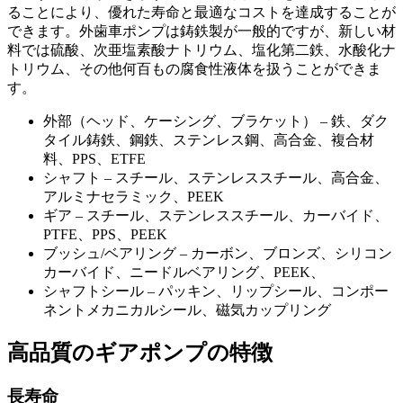
ることにより、優れた寿命と最適なコストを達成することが
できます。外歯車ポンプは鋳鉄製が一般的ですが、新しい材
料では硫酸、次亜塩素酸ナトリウム、塩化第二鉄、水酸化ナ
トリウム、その他何百もの腐食性液体を扱うことができま
す。
外部（ヘッド、ケーシング、ブラケット） – 鉄、ダク
タイル鋳鉄、鋼鉄、ステンレス鋼、高合金、複合材
料、PPS、ETFE
シャフト – スチール、ステンレススチール、高合金、
アルミナセラミック、PEEK
ギア – スチール、ステンレススチール、カーバイド、
PTFE、PPS、PEEK
ブッシュ/ベアリング – カーボン、ブロンズ、シリコン
カーバイド、ニードルベアリング、PEEK、
シャフトシール – パッキン、リップシール、コンポー
ネントメカニカルシール、磁気カップリング
高品質のギアポンプの特徴
長寿命