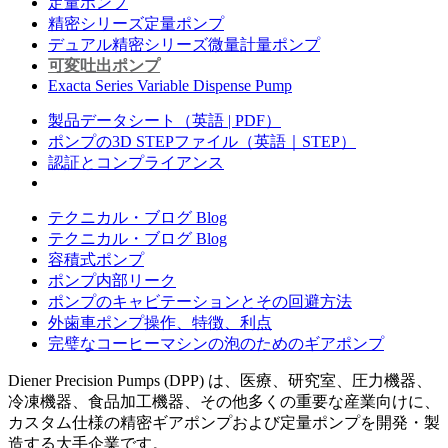
定量ポンプ
精密シリーズ定量ポンプ
デュアル精密シリーズ微量計量ポンプ
可変吐出ポンプ
Exacta Series Variable Dispense Pump
製品データシート（英語 | PDF）
ポンプの3D STEPファイル（英語｜STEP）
認証とコンプライアンス
テクニカル・ブログ Blog
テクニカル・ブログ Blog
容積式ポンプ
ポンプ内部リーク
ポンプのキャビテーションとその回避方法
外歯車ポンプ操作、特徴、利点
完璧なコーヒーマシンの泡のためのギアポンプ
Diener Precision Pumps (DPP) は、医療、研究室、圧力機器、
冷凍機器、食品加工機器、その他多くの重要な産業向けに、
カスタム仕様の精密ギアポンプおよび定量ポンプを開発・製
造する大手企業です。