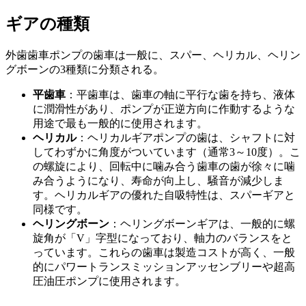
ギアの種類
外歯歯車ポンプの歯車は一般に、スパー、ヘリカル、ヘリン
グボーンの3種類に分類される。
平歯車
：平歯車は、歯車の軸に平行な歯を持ち、液体
に潤滑性があり、ポンプが正逆方向に作動するような
用途で最も一般的に使用されます。
ヘリカル
：ヘリカルギアポンプの歯は、シャフトに対
してわずかに角度がついています（通常3～10度）。こ
の螺旋により、回転中に噛み合う歯車の歯が徐々に噛
み合うようになり、寿命が向上し、騒音が減少しま
す。ヘリカルギアの優れた自吸特性は、スパーギアと
同様です。
ヘリングボーン
：ヘリングボーンギアは、一般的に螺
旋角が「V」字型になっており、軸力のバランスをと
っています。これらの歯車は製造コストが高く、一般
的にパワートランスミッションアッセンブリーや超高
圧油圧ポンプに使用されます。