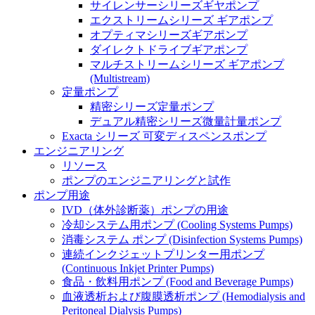
サイレンサーシリーズギヤポンプ
エクストリームシリーズ ギアポンプ
オプティマシリーズギアポンプ
ダイレクトドライブギアポンプ
マルチストリームシリーズ ギアポンプ
(Multistream)
定量ポンプ
精密シリーズ定量ポンプ
デュアル精密シリーズ微量計量ポンプ
Exacta シリーズ 可変ディスペンスポンプ
エンジニアリング
リソース
ポンプのエンジニアリングと試作
ポンプ用途
IVD（体外診断薬）ポンプの用途
冷却システム用ポンプ (Cooling Systems Pumps)
消毒システム ポンプ (Disinfection Systems Pumps)
連続インクジェットプリンター用ポンプ
(Continuous Inkjet Printer Pumps)
食品・飲料用ポンプ (Food and Beverage Pumps)
血液透析および腹膜透析ポンプ (Hemodialysis and
Peritoneal Dialysis Pumps)