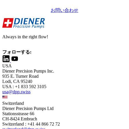
お問い合わせ
Always in the right flow!
フォローする:
USA
Diener Precision Pumps Inc.
935 E. Turner Road
Lodi, CA 95240
USA : +1 833 592 3105
usa@dpp.swiss
Switzerland
Diener Precision Pumps Ltd
Stationsstrasse 66
CH-8424 Embrach
Switzerland : +41 44 866 72 72