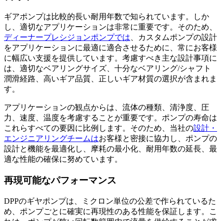
ギアポンプは比較的長い耐用年数で知られています。しか
し、適切なアプリケーションは非常に重要です。そのため、
ディーナープレシジョンポンプでは
、カスタムポンプの設計
をアプリケーションに最適に適合させるために、常にお客様
に幅広い支援を提供しています。考慮すべき主な設計事項に
は、適切なベアリングサイズ、十分なベアリング/シャフト
潤滑経路、高いギア品質、正しいギア材質の選択が含まれま
す。
アプリケーションの観点からは、流体の種類、清浄度、圧
力、速度、温度を考慮することが重要です。ポンプの寿命は
これらすべての要因に比例します。そのため、当社の
設計・
エンジニアリングチームは
お客様と密接に協力し、ポンプの
設計と機能を最適化し、摩耗の最小化、耐用年数の延長、最
適な性能の確保に努めています。
再現可能なパフォーマンス
DPPのギヤポンプは、ミクロン単位の公差で作られているた
め、ポンプごとに確実に再現性のある性能を保証します。こ