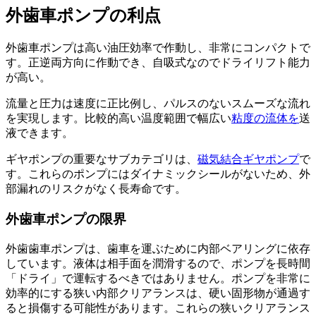
外歯車ポンプの利点
外歯車ポンプは高い油圧効率で作動し、非常にコンパクトで
す。正逆両方向に作動でき、自吸式なのでドライリフト能力
が高い。
流量と圧力は速度に正比例し、パルスのないスムーズな流れ
を実現します。比較的高い温度範囲で幅広い
粘度の流体を
送
液できます。
ギヤポンプの重要なサブカテゴリは、
磁気結合ギヤポンプ
で
す。これらのポンプにはダイナミックシールがないため、外
部漏れのリスクがなく長寿命です。
外歯車ポンプの限界
外歯歯車ポンプは、歯車を運ぶために内部ベアリングに依存
しています。液体は相手面を潤滑するので、ポンプを長時間
「ドライ」で運転するべきではありません。ポンプを非常に
効率的にする狭い内部クリアランスは、硬い固形物が通過す
ると損傷する可能性があります。これらの狭いクリアランス