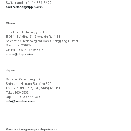
Switzerland : +41 44 866 72 72
switzerland@dpp.swiss
China
Link Fluid Technology Co Ltd
1501-1, Building 21, Zhongxin Rd. 1158
Scientific & Technological Oasis, Songjiang District
Shanghai 201615
China: +86-21-64958516
china@dpp.swiss
Japan
San-Ten Consulting LLC
Shinjuku Nomura Building 32F
1-26-2 Nishi-Shinjuku, Shinjuku-ku
Tokyo 163-0532
Japan : +81 3 5322 1373
info@san-ten.com
Pompes à engrenages de précision