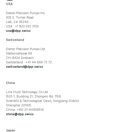
USA
Diener Precision Pumps Inc.
935 E. Turner Road
Lodi, CA 95240
USA : +1 833 592 3105
usa@dpp.swiss
Switzerland
Diener Precision Pumps Ltd
Stationsstrasse 66
CH-8424 Embrach
Switzerland : +41 44 866 72 72
switzerland@dpp.swiss
China
Link Fluid Technology Co Ltd
1501-1, Building 21, Zhongxin Rd. 1158
Scientific & Technological Oasis, Songjiang District
Shanghai 201615
China: +86-21-64958516
china@dpp.swiss
Japan