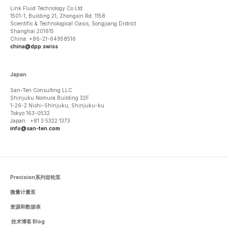
Link Fluid Technology Co Ltd
1501-1, Building 21, Zhongxin Rd. 1158
Scientific & Technological Oasis, Songjiang District
Shanghai 201615
China: +86-21-64958516
china@dpp.swiss
Japan
San-Ten Consulting LLC
Shinjuku Nomura Building 32F
1-26-2 Nishi-Shinjuku, Shinjuku-ku
Tokyo 163-0532
Japan : +81 3 5322 1373
info@san-ten.com
Precision系列齿轮泵
微量计量泵
资源和数据表
技术博客 Blog