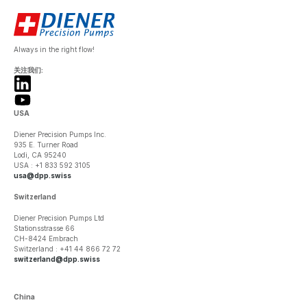
Always in the right flow!
关注我们:
USA
Diener Precision Pumps Inc.
935 E. Turner Road
Lodi, CA 95240
USA : +1 833 592 3105
usa@dpp.swiss
Switzerland
Diener Precision Pumps Ltd
Stationsstrasse 66
CH-8424 Embrach
Switzerland : +41 44 866 72 72
switzerland@dpp.swiss
China