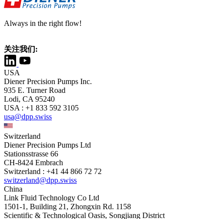
Always in the right flow!
关注我们:
USA
Diener Precision Pumps Inc.
935 E. Turner Road
Lodi, CA 95240
USA : +1 833 592 3105
usa@dpp.swiss
Switzerland
Diener Precision Pumps Ltd
Stationsstrasse 66
CH-8424 Embrach
Switzerland : +41 44 866 72 72
switzerland@dpp.swiss
China
Link Fluid Technology Co Ltd
1501-1, Building 21, Zhongxin Rd. 1158
Scientific & Technological Oasis, Songjiang District